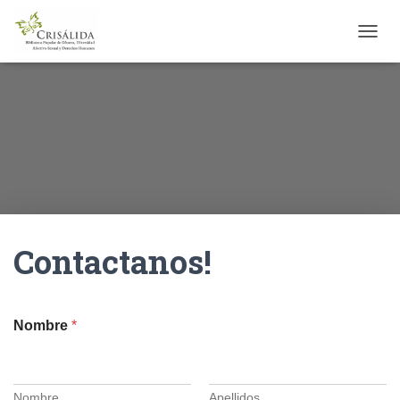
C
A
M
B
I
A
R
M
O
D
O
D
Contactanos!
E
N
A
V
E
Nombre
*
G
A
C
I
Nombre
Apellidos