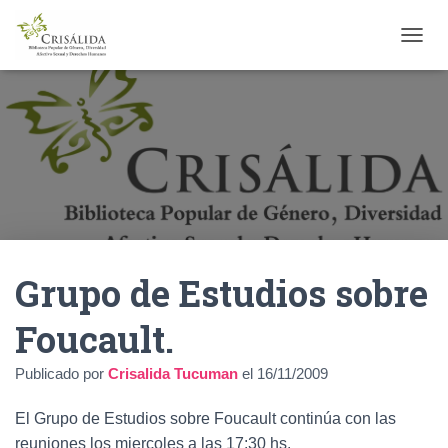
C
A
M
B
I
A
R
M
O
D
O
D
Grupo de Estudios sobre
E
N
A
Foucault.
V
E
Publicado por
Crisalida Tucuman
el
16/11/2009
G
A
C
El Grupo de Estudios sobre Foucault continúa con las
I
reuniones los miercoles a las 17:30 hs.