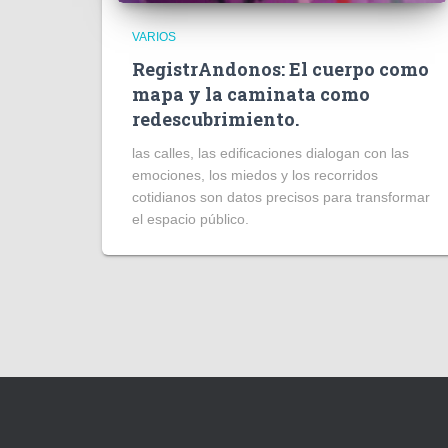
VARIOS
RegistrAndonos: El cuerpo como
mapa y la caminata como
redescubrimiento.
las calles, las edificaciones dialogan con las
emociones, los miedos y los recorridos
cotidianos son datos precisos para transformar
el espacio público.