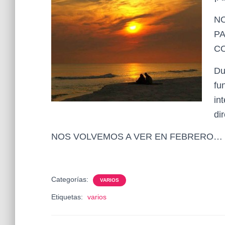
N
P
C
Du
fu
in
di
NOS VOLVEMOS A VER EN FEBRERO…
Categorías:
VARIOS
Etiquetas:
varios