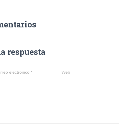
mentarios
na respuesta
rreo electrónico
*
Web