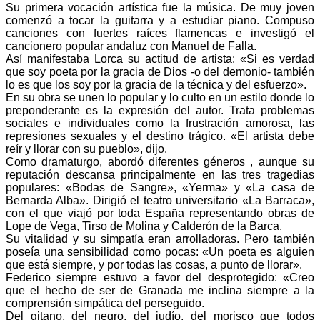
Su primera vocación artística fue la música. De muy joven
comenzó a tocar la guitarra y a estudiar piano. Compuso
canciones con fuertes raíces flamencas e investigó el
cancionero popular andaluz con Manuel de Falla.
Así manifestaba Lorca su actitud de artista: «Si es verdad
que soy poeta por la gracia de Dios -o del demonio- también
lo es que los soy por la gracia de la técnica y del esfuerzo».
En su obra se unen lo popular y lo culto en un estilo donde lo
preponderante es la expresión del autor. Trata problemas
sociales e individuales como la frustración amorosa, las
represiones sexuales y el destino trágico. «El artista debe
reír y llorar con su pueblo», dijo.
Como dramaturgo, abordó diferentes géneros , aunque su
reputación descansa principalmente en las tres tragedias
populares: «Bodas de Sangre», «Yerma» y «La casa de
Bernarda Alba». Dirigió el teatro universitario «La Barraca»,
con el que viajó por toda España representando obras de
Lope de Vega, Tirso de Molina y Calderón de la Barca.
Su vitalidad y su simpatía eran arrolladoras. Pero también
poseía una sensibilidad como pocas: «Un poeta es alguien
que está siempre, y por todas las cosas, a punto de llorar».
Federico siempre estuvo a favor del desprotegido: «Creo
que el hecho de ser de Granada me inclina siempre a la
comprensión simpática del perseguido.
Del gitano, del negro, del judío, del morisco que todos