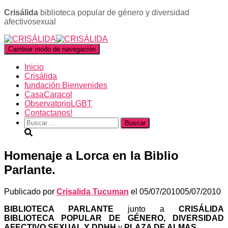
Crisálida
biblioteca popular de género y diversidad
afectivosexual
Cambiar modo de navegación
Inicio
Crisálida
fundación Bienvenides
CasaCaracol
ObservatorioLGBT
Contactanos!
Buscar:
Homenaje a Lorca en la Biblio
Parlante.
Publicado por
Crisalida Tucuman
el
05/07/2010
05/07/2010
BIBLIOTECA PARLANTE
junto a
CRISÁLIDA
BIBLIOTECA POPULAR DE GÉNERO, DIVERSIDAD
AFECTIVO SEXUAL Y DDHH
y
PLAZA DE ALMAS