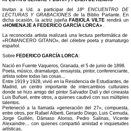
Invitan a Ud. a participar del
18º ENCUENTRO DE
LECTURAS Y GRABACIONES
de la Biblio Parlante.
En
dicha ocasión, la actriz jujeña
FABIOLA VILTE
rendirá un
«HOMENAJE A FEDERICO GARCÍA LORCA»
.
La reconocida artista realizará una lectura performática de
«ROMANCERO GITANO», del célebre poeta y dramaturgo
español.
Sobre
FEDERICO GARCÍA LORCA
:
Nació en Fuente Vaqueros, Granada, el 5 de junio de 1898.
Poeta, músico, dramaturgo, ensayista, pintor, conferenciante,
artista sobre todas las cosas…
Entre 1919 y 1928, vivió en la Residencia de Estudiantes, de
Madrid, un centro importante de intercambios culturales
donde se hizo amigo del pintor Salvador Dalí y del cineasta
Luis Buñuel, entre otros, a quienes cautivó con sus múltiples
talentos.
Perteneció a la llamada «generación del 27», compuesta,
entre otros, por Rafael Alberti, Gerardo Diego, Luis Cernuda,
Jorge Guillén, Dámaso Alonso, Pedro Salinas, Vicente
Alexaindre… con quienes compartió amistad e inquietudes
artísticas.