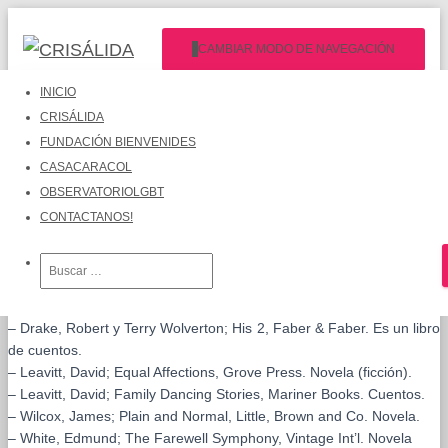
CAMBIAR MODO DE NAVEGACIÓN
INICIO
CRISÁLIDA
donación Agosto.
FUNDACIÓN BIENVENIDES
Publicado por
Crisalida Tucuman
el
04/08/2010
CASACARACOL
OBSERVATORIOLGBT
Agradecemos a Santiago Foguet la donación de los siguientes
CONTACTANOS!
libros:
Buscar:
– Drake,
Robert y
Terry Wolverton; His, Faber & Faber. Es un libro de cuentos.
– Drake, Robert y Terry Wolverton; His 2, Faber & Faber. Es un libro
de cuentos.
– Leavitt, David; Equal Affections, Grove Press. Novela (ficción).
– Leavitt, David; Family Dancing Stories, Mariner Books. Cuentos.
– Wilcox, James; Plain and Normal, Little, Brown and Co. Novela.
– White, Edmund; The Farewell Symphony, Vintage Int’l. Novela