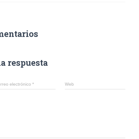
mentarios
na respuesta
rreo electrónico
*
Web