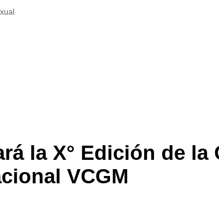
exual
rá la X° Edición de l
acional VCGM