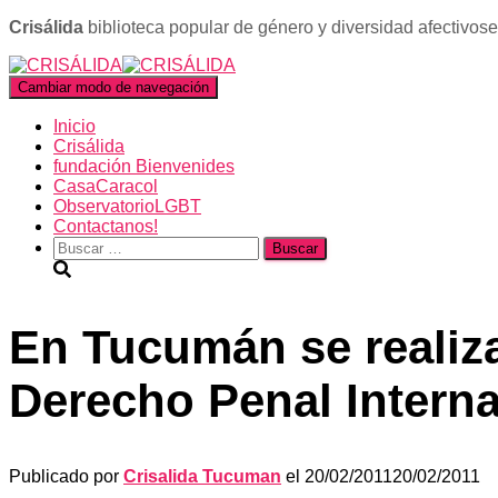
Crisálida
biblioteca popular de género y diversidad afectivos
Cambiar modo de navegación
Inicio
Crisálida
fundación Bienvenides
CasaCaracol
ObservatorioLGBT
Contactanos!
Buscar:
En Tucumán se realiza
Derecho Penal Intern
Publicado por
Crisalida Tucuman
el
20/02/2011
20/02/2011