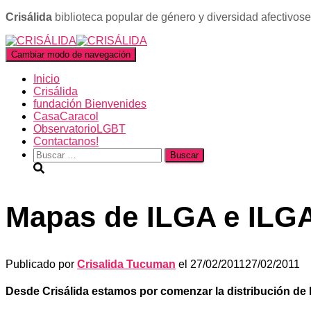
Crisálida
biblioteca popular de género y diversidad afectivos
Cambiar modo de navegación
Inicio
Crisálida
fundación Bienvenides
CasaCaracol
ObservatorioLGBT
Contactanos!
Buscar:
Mapas de ILGA e ILG
Publicado por
Crisalida Tucuman
el
27/02/2011
27/02/2011
Desde Crisálida estamos por comenzar la distribución de