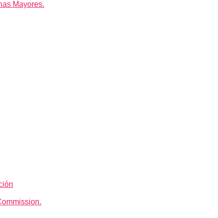
nas Mayores.
ción
Commission.