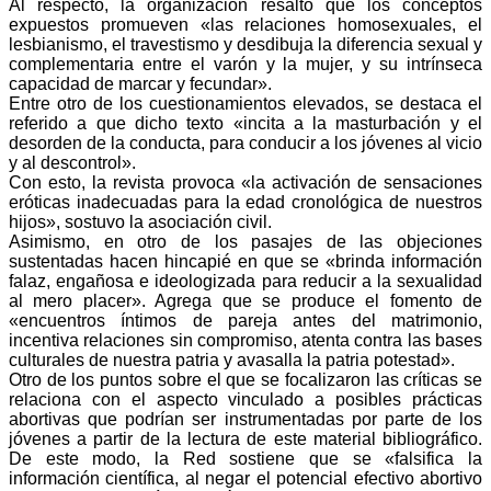
Al respecto, la organización resaltó que los conceptos
expuestos promueven «las relaciones homosexuales, el
lesbianismo, el travestismo y desdibuja la diferencia sexual y
complementaria entre el varón y la mujer, y su intrínseca
capacidad de marcar y fecundar».
Entre otro de los cuestionamientos elevados, se destaca el
referido a que dicho texto «incita a la masturbación y el
desorden de la conducta, para conducir a los jóvenes al vicio
y al descontrol».
Con esto, la revista provoca «la activación de sensaciones
eróticas inadecuadas para la edad cronológica de nuestros
hijos», sostuvo la asociación civil.
Asimismo, en otro de los pasajes de las objeciones
sustentadas hacen hincapié en que se «brinda información
falaz, engañosa e ideologizada para reducir a la sexualidad
al mero placer». Agrega que se produce el fomento de
«encuentros íntimos de pareja antes del matrimonio,
incentiva relaciones sin compromiso, atenta contra las bases
culturales de nuestra patria y avasalla la patria potestad».
Otro de los puntos sobre el que se focalizaron las críticas se
relaciona con el aspecto vinculado a posibles prácticas
abortivas que podrían ser instrumentadas por parte de los
jóvenes a partir de la lectura de este material bibliográfico.
De este modo, la Red sostiene que se «falsifica la
información científica, al negar el potencial efectivo abortivo