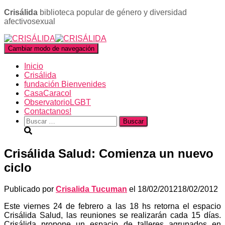
Crisálida
biblioteca popular de género y diversidad
afectivosexual
Cambiar modo de navegación
Inicio
Crisálida
fundación Bienvenides
CasaCaracol
ObservatorioLGBT
Contactanos!
Buscar:
Crisálida Salud: Comienza un nuevo
ciclo
Publicado por
Crisalida Tucuman
el
18/02/2012
18/02/2012
Este viernes 24 de febrero a las 18 hs retorna el espacio
Crisálida Salud, las reuniones se realizarán cada 15 días.
Crisálida propone un espacio de talleres agrupados en