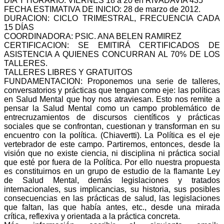
DIA Y HORARIO: VIERNES 18 a 20 en RIVADAVIA 435
FECHA ESTIMATIVA DE INICIO: 28 de marzo de 2012.
DURACION: CICLO TRIMESTRAL, FRECUENCIA CADA
15 DÍAS
COORDINADORA: PSIC. ANA BELEN RAMIREZ
CERTIFICACION: SE EMITIRÁ CERTIFICADOS DE
ASISTENCIA A QUIENES CONCURRAN AL 70% DE LOS
TALLERES.
TALLERES LIBRES Y GRATUITOS
FUNDAMENTACION: Proponemos una serie de talleres,
conversatorios y prácticas que tengan como eje: las políticas
en Salud Mental que hoy nos atraviesan. Esto nos remite a
pensar la Salud Mental como un campo problemático de
entrecruzamientos de discursos científicos y prácticas
sociales que se confrontan, cuestionan y transforman en su
encuentro con la política. (Chiavertti). La Política es el eje
vertebrador de este campo. Partiremos, entonces, desde la
visión que no existe ciencia, ni disciplina ni práctica social
que esté por fuera de la Política. Por ello nuestra propuesta
es constituirnos en un grupo de estudio de la flamante Ley
de Salud Mental, demás legislaciones y tratados
internacionales, sus implicancias, su historia, sus posibles
consecuencias en las prácticas de salud, las legislaciones
que faltan, las que había antes, etc., desde una mirada
crítica, reflexiva y orientada a la práctica concreta.