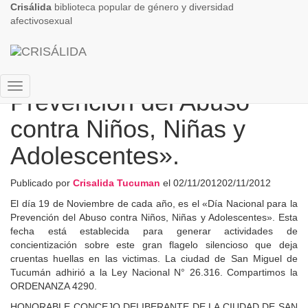
Crisálida
biblioteca popular de género y diversidad
afectivosexual
«Día Nacional para la
Prevención del Abuso
Cambiar
modo
contra Niños, Niñas y
de
navegación
Adolescentes».
Publicado por
Crisalida Tucuman
el
02/11/2012
02/11/2012
El día 19 de Noviembre de cada año, es el «Día Nacional para la
Prevención del Abuso contra Niños, Niñas y Adolescentes». Esta
fecha está establecida para generar actividades de
concientización sobre este gran flagelo silencioso que deja
cruentas huellas en las victimas.
La ciudad de San Miguel de
Tucumán adhirió a la Ley Nacional N° 26.316. Compartimos la
ORDENANZA 4290.
HONORABLE CONCEJO DELIBERANTE DE LA CIUDAD DE SAN