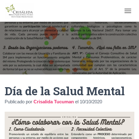
C
A
M
B
I
A
R
M
O
D
O
D
Día de la Salud Mental
E
N
A
Publicado por
Crisalida Tucuman
el
10/10/2020
V
E
G
A
C
I