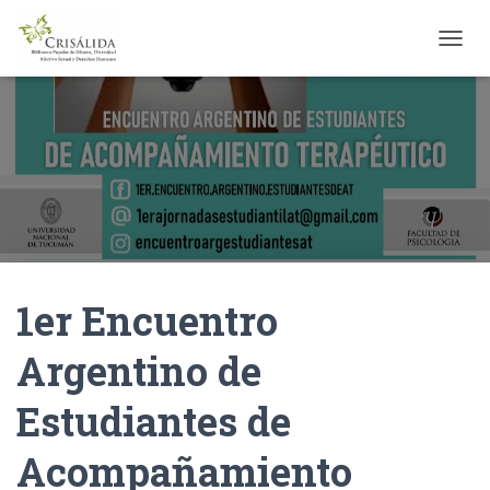
C
A
M
B
I
A
R
M
O
D
O
D
1er Encuentro
E
N
A
Argentino de
V
E
Estudiantes de
G
A
C
Acompañamiento
I