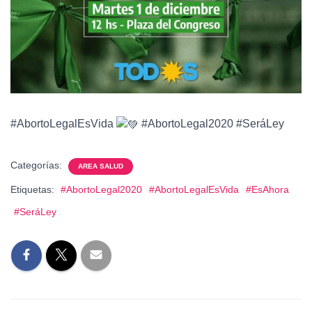
#AbortoLegalEsVida
#AbortoLegal2020 #SeráLey
Categorías:
AREA SALUD
Etiquetas:
#AbortoLegal2020
#AbortoLegalEsVida
#EsAhora
#SeráLey