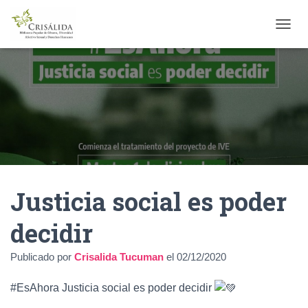
C
A
M
B
I
A
R
M
O
D
O
D
Justicia social es poder
E
N
A
decidir
V
E
Publicado por
Crisalida Tucuman
el
02/12/2020
G
A
C
#EsAhora Justicia social es poder decidir
I