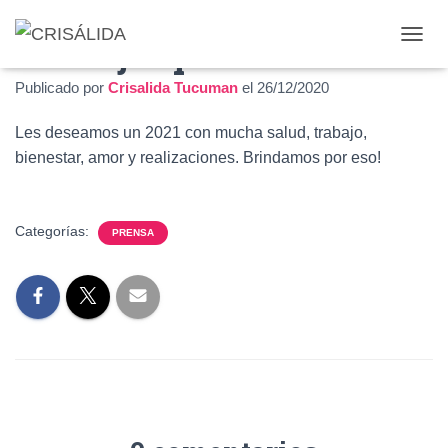
Lo mejor para este 2021
C
A
Publicado por
Crisalida Tucuman
el
26/12/2020
M
B
I
Les deseamos un 2021 con mucha salud, trabajo,
A
bienestar, amor y realizaciones. Brindamos por eso!
R
M
O
D
Categorías:
PRENSA
O
D
E
N
A
V
E
G
A
C
I