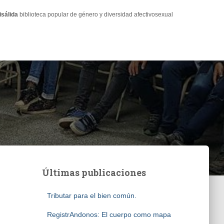
isálida
biblioteca popular de género y diversidad afectivosexual
Últimas publicaciones
Tributar para el bien común.
RegistrAndonos: El cuerpo como mapa