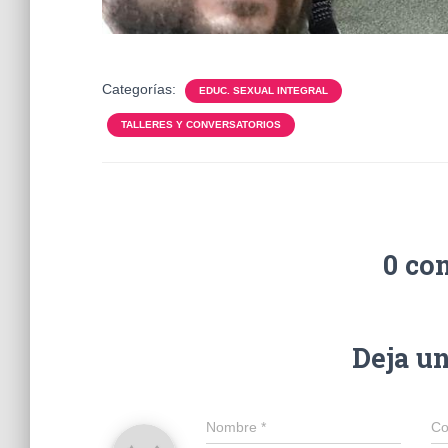
Categorías:
EDUC. SEXUAL INTEGRAL
TALLERES Y CONVERSATORIOS
0 co
Deja u
Nombre
*
Co