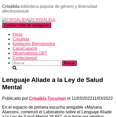
Crisálida
biblioteca popular de género y diversidad
afectivosexual
Cambiar modo de navegación
Inicio
Crisálida
fundación Bienvenides
CasaCaracol
ObservatorioLGBT
Contactanos!
Buscar:
Lenguaje Aliade a la Ley de Salud
Mental
Publicado por
Crisalida Tucuman
el
11/03/2022
11/03/2022
En el espacio de primera escucha amigable «Mariana
Alarcon», comenzó el Laboratorio sobre el Lenguaje Aliade
a la Ley de Salud Mental 26.657, que tiene por objetivo