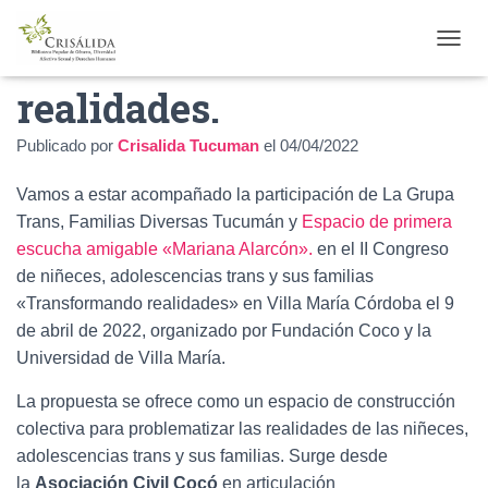
Transformando
C
A
realidades.
M
B
I
Publicado por
Crisalida Tucuman
el
04/04/2022
A
R
Vamos a estar acompañado la participación de La Grupa
M
O
Trans, Familias Diversas Tucumán y
Espacio de primera
D
escucha amigable «Mariana Alarcón».
en el II Congreso
O
de niñeces, adolescencias trans y sus familias
D
«Transformando realidades» en Villa María Córdoba el 9
E
N
de abril de 2022, organizado por Fundación Coco y la
A
Universidad de Villa María.
V
E
La propuesta se ofrece como un espacio de construcción
G
A
colectiva para problematizar las realidades de las niñeces,
C
adolescencias trans y sus familias. Surge desde
I
la
Asociación Civil Cocó
en articulación