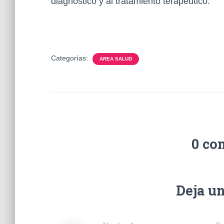
diagnóstico y al tratamiento terapéutico.
Categorías:
AREA SALUD
0 co
Deja u