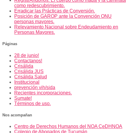
RegistrAndonos: El cuerpo como mapa y la caminata
como redescubrimiento.
Erradicar las Prácticas de Conversión.
Posición de GAROP ante la Convención ONU
personas mayores.
Relevamiento Nacional sobre Endeudamiento en
Personas Mayores.
Páginas
28 de junio!
Contactanos!
Crisálida
Crisálida JUS
Crisálida Salud
Institucional
prevención vih/sida
Recientes incorporaciones.
Sumate!
Términos de uso.
Nos acompañan
Centro de Derechos Humanos del NOA CeDHNOA
Colegio de Abogados de Tucumán