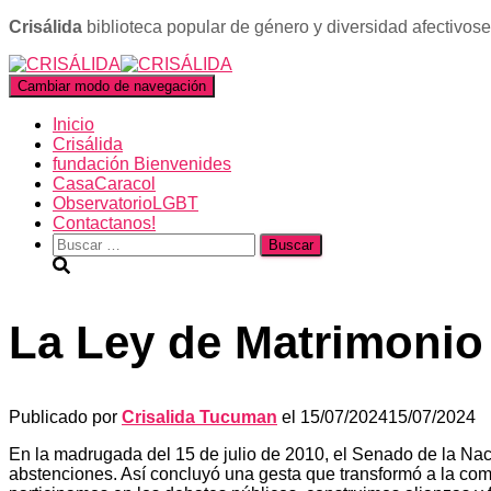
Crisálida
biblioteca popular de género y diversidad afectivos
Cambiar modo de navegación
Inicio
Crisálida
fundación Bienvenides
CasaCaracol
ObservatorioLGBT
Contactanos!
Buscar:
La Ley de Matrimonio I
Publicado por
Crisalida Tucuman
el
15/07/2024
15/07/2024
En la madrugada del 15 de julio de 2010, el Senado de la Naci
abstenciones. Así concluyó una gesta que transformó a la 