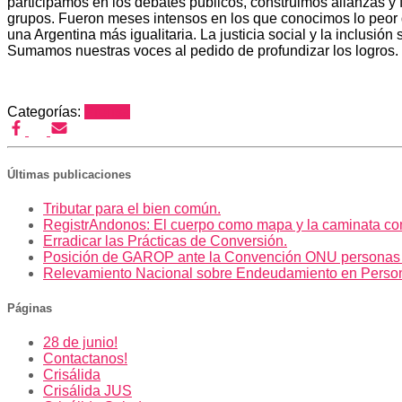
participamos en los debates públicos, construimos alianzas y f
grupos. Fueron meses intensos en los que conocimos lo peor d
una Argentina más igualitaria. La justicia social y la inclus
Sumamos nuestras voces al pedido de profundizar los logros
Categorías:
Prensa
Últimas publicaciones
Tributar para el bien común.
RegistrAndonos: El cuerpo como mapa y la caminata co
Erradicar las Prácticas de Conversión.
Posición de GAROP ante la Convención ONU personas
Relevamiento Nacional sobre Endeudamiento en Perso
Páginas
28 de junio!
Contactanos!
Crisálida
Crisálida JUS