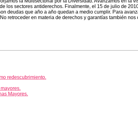
orjamos la Multisectorial por la Diversidad. Avanzamos en la vis
e los sectores antiderechos. Finalmente, el 15 de julio de 201
ión son deudas que año a año quedan a medio cumplir. Para avan
. No retroceder en materia de derechos y garantías también n
mo redescubrimiento.
 mayores.
nas Mayores.