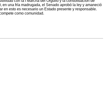
ibilidad con la I Marcha del Orgullo y la consolidación de
0, en una fría madrugada, el Senado aprobó la ley y amaneció
zar en esto es necesario un Estado presente y responsable.
os compete como comunidad.