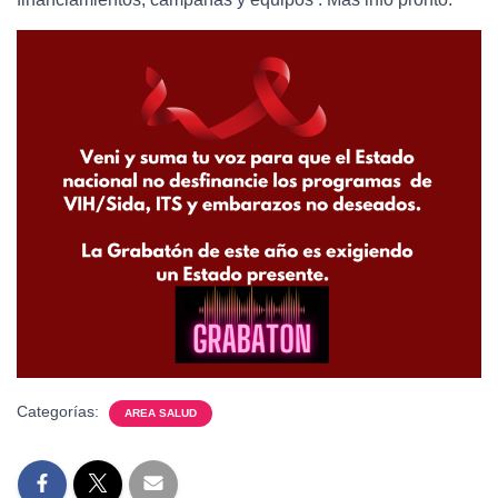
Ó
N
Categorías:
AREA SALUD