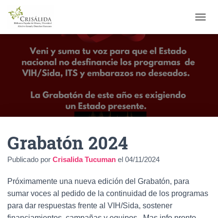
C
A
M
B
I
A
R
M
O
D
O
D
Grabatón 2024
E
N
A
Publicado por
Crisalida Tucuman
el
04/11/2024
V
E
Próximamente una nueva edición del Grabatón, para
G
A
sumar voces al pedido de la continuidad de los programas
C
para dar respuestas frente al VIH/Sida, sostener
I
financiamientos, campañas y equipos . Mas info pronto.