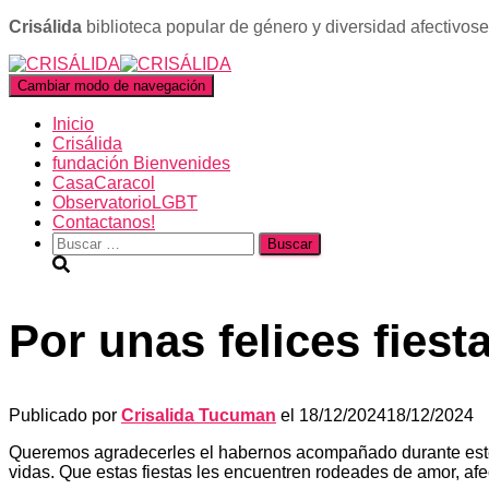
Crisálida
biblioteca popular de género y diversidad afectivos
Cambiar modo de navegación
Inicio
Crisálida
fundación Bienvenides
CasaCaracol
ObservatorioLGBT
Contactanos!
Buscar:
Por unas felices fiest
Publicado por
Crisalida Tucuman
el
18/12/2024
18/12/2024
Queremos agradecerles el habernos acompañado durante este 2
vidas. Que estas fiestas les encuentren rodeades de amor, afe