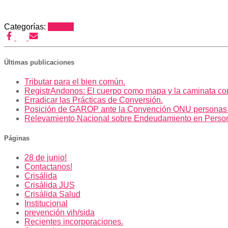
Categorías:
Prensa
Últimas publicaciones
Tributar para el bien común.
RegistrAndonos: El cuerpo como mapa y la caminata co
Erradicar las Prácticas de Conversión.
Posición de GAROP ante la Convención ONU personas
Relevamiento Nacional sobre Endeudamiento en Perso
Páginas
28 de junio!
Contactanos!
Crisálida
Crisálida JUS
Crisálida Salud
Institucional
prevención vih/sida
Recientes incorporaciones.