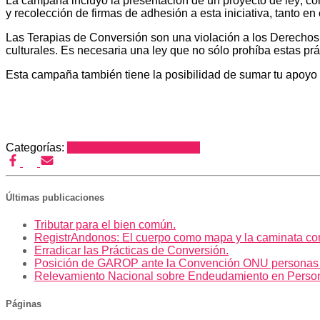
La campaña incluyó la presentación de un proyecto de ley; c
y recolección de firmas de adhesión a esta iniciativa, tanto
Las Terapias de Conversión son una violación a los Derechos
culturales. Es necesaria una ley que no sólo prohíba estas prá
Esta campaña también tiene la posibilidad de sumar tu apoyo
Categorías:
Cabildeo
Campañas
varios
Últimas publicaciones
Tributar para el bien común.
RegistrAndonos: El cuerpo como mapa y la caminata co
Erradicar las Prácticas de Conversión.
Posición de GAROP ante la Convención ONU personas
Relevamiento Nacional sobre Endeudamiento en Perso
Páginas