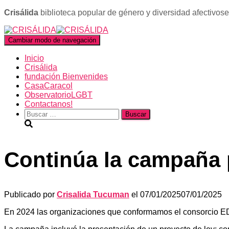
Crisálida
biblioteca popular de género y diversidad afectivos
Cambiar modo de navegación
Inicio
Crisálida
fundación Bienvenides
CasaCaracol
ObservatorioLGBT
Contactanos!
Buscar:
Continúa la campaña p
Publicado por
Crisalida Tucuman
el
07/01/2025
07/01/2025
En 2024 las organizaciones que conformamos el consorcio E