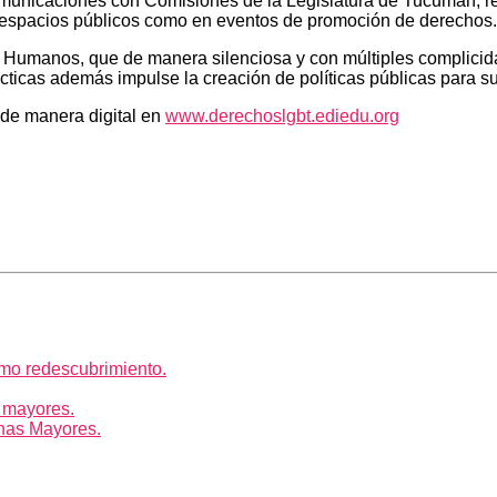
omunicaciones con Comisiones de la Legislatura de Tucumán; r
 en espacios públicos como en eventos de promoción de derechos.
 Humanos, que de manera silenciosa y con múltiples complicida
cticas además impulse la creación de políticas públicas para su
 de manera digital en
www.derechoslgbt.ediedu.org
mo redescubrimiento.
 mayores.
nas Mayores.