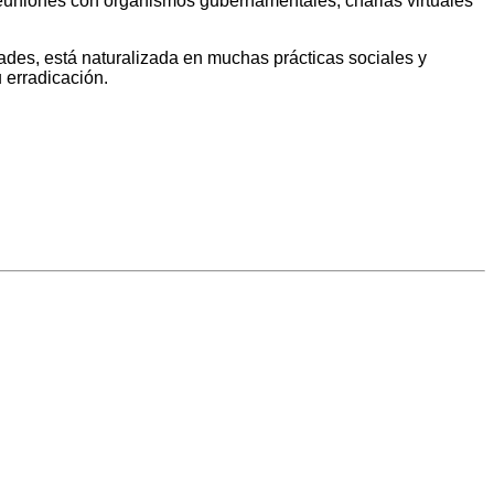
euniones con organismos gubernamentales; charlas virtuales
des, está naturalizada en muchas prácticas sociales y
 erradicación.