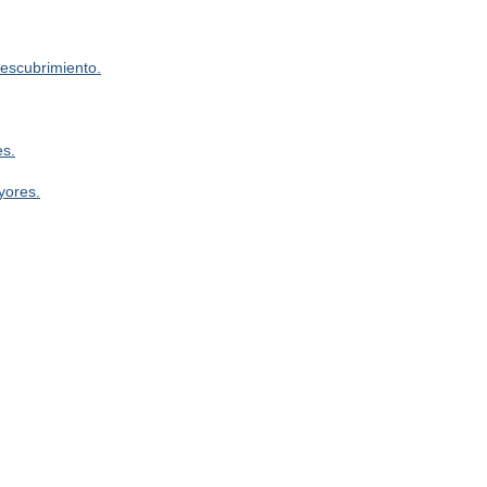
escubrimiento.
s.
yores.