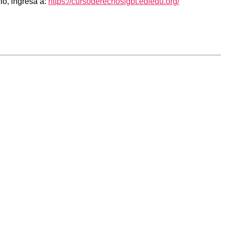
lo, ingresa a:
https://cursoderechoslgbt.ediedu.org/