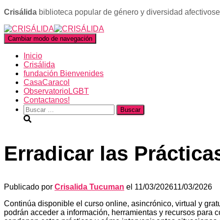
Crisálida
biblioteca popular de género y diversidad afectivos
Cambiar modo de navegación
Inicio
Crisálida
fundación Bienvenides
CasaCaracol
ObservatorioLGBT
Contactanos!
Buscar:
Erradicar las Práctic
Publicado por
Crisalida Tucuman
el
11/03/2026
11/03/2026
Continúa disponible el curso online, asincrónico, virtual y gra
podrán acceder a información, herramientas y recursos para c