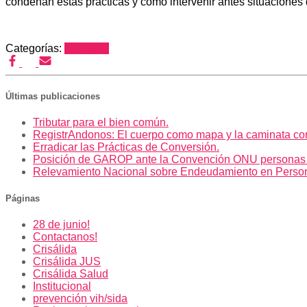
condenan estas prácticas y cómo intervenir antes situaciones 
Categorías:
Cabildeo
Últimas publicaciones
Tributar para el bien común.
RegistrAndonos: El cuerpo como mapa y la caminata co
Erradicar las Prácticas de Conversión.
Posición de GAROP ante la Convención ONU personas
Relevamiento Nacional sobre Endeudamiento en Perso
Páginas
28 de junio!
Contactanos!
Crisálida
Crisálida JUS
Crisálida Salud
Institucional
prevención vih/sida