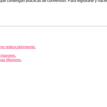
que contengan prácticas de conversión. Para registrarte y hacer
mo redescubrimiento.
 mayores.
nas Mayores.