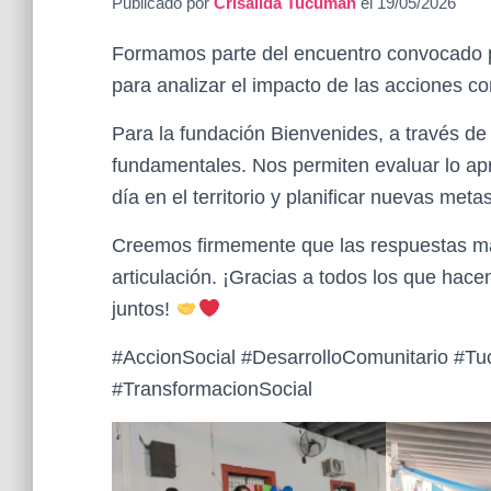
Publicado por
Crisalida Tucuman
el
19/05/2026
Formamos parte del encuentro convocado po
para analizar el impacto de las acciones c
Para la fundación Bienvenides, a través de 
fundamentales. Nos permiten evaluar lo apr
día en el territorio y planificar nuevas met
Creemos firmemente que las respuestas má
articulación. ¡Gracias a todos los que hac
juntos!
#AccionSocial #DesarrolloComunitario #T
#TransformacionSocial