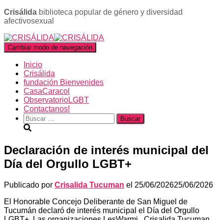
Crisálida
biblioteca popular de género y diversidad
afectivosexual
Cambiar modo de navegación
Inicio
Crisálida
fundación Bienvenides
CasaCaracol
ObservatorioLGBT
Contactanos!
Buscar:
Declaración de interés municipal del
Día del Orgullo LGBT+
Publicado por
Crisalida Tucuman
el
25/06/2026
25/06/2026
El Honorable Concejo Deliberante de San Miguel de
Tucumán declaró de interés municipal el Día del Orgullo
LGBT+. Las organizaciones LesWarmi , Crisalida Tucuman