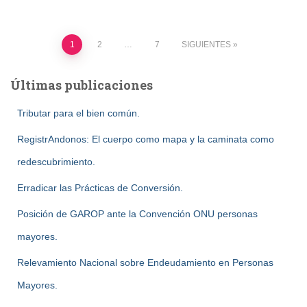
Paginación
1
2
…
7
SIGUIENTES
de
Últimas publicaciones
entradas
Tributar para el bien común.
RegistrAndonos: El cuerpo como mapa y la caminata como
redescubrimiento.
Erradicar las Prácticas de Conversión.
Posición de GAROP ante la Convención ONU personas
mayores.
Relevamiento Nacional sobre Endeudamiento en Personas
Mayores.