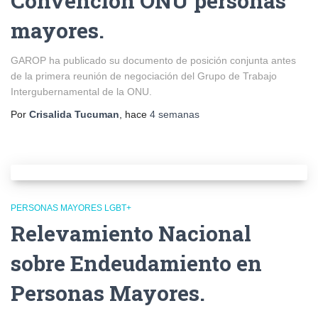
Convención ONU personas
mayores.
GAROP ha publicado su documento de posición conjunta antes
de la primera reunión de negociación del Grupo de Trabajo
Intergubernamental de la ONU.
Por
Crisalida Tucuman
, hace
4 semanas
PERSONAS MAYORES LGBT+
Relevamiento Nacional
sobre Endeudamiento en
Personas Mayores.