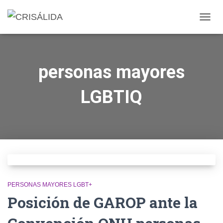
CAMB
MODO
DE
NAVE
personas mayores
LGBTIQ
PERSONAS MAYORES LGBT+
Posición de GAROP ante la