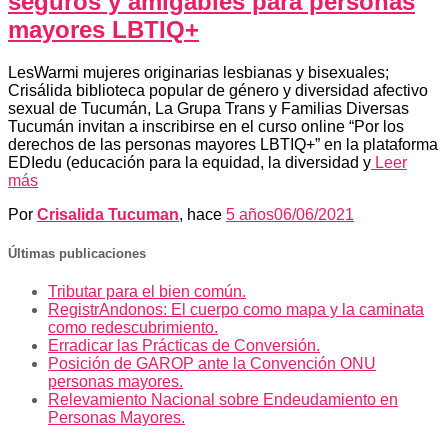
seguros y amigables para personas
mayores LBTIQ+
LesWarmi mujeres originarias lesbianas y bisexuales;
Crisálida biblioteca popular de género y diversidad afectivo
sexual de Tucumán, La Grupa Trans y Familias Diversas
Tucumán invitan a inscribirse en el curso online “Por los
derechos de las personas mayores LBTIQ+” en la plataforma
EDIedu (educación para la equidad, la diversidad y
Leer
más
Por
Crisalida Tucuman
, hace
5 años
06/06/2021
Últimas publicaciones
Tributar para el bien común.
RegistrAndonos: El cuerpo como mapa y la caminata
como redescubrimiento.
Erradicar las Prácticas de Conversión.
Posición de GAROP ante la Convención ONU
personas mayores.
Relevamiento Nacional sobre Endeudamiento en
Personas Mayores.