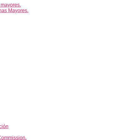
 mayores.
nas Mayores.
ción
Commission.