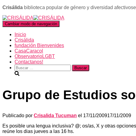
Crisálida
biblioteca popular de género y diversidad afectivos
Cambiar modo de navegación
Inicio
Crisálida
fundación Bienvenides
CasaCaracol
ObservatorioLGBT
Contactanos!
Buscar:
Grupo de Estudios s
Publicado por
Crisalida Tucuman
el
17/11/2009
17/11/2009
Es posible una lengua inclusiva? @; os/as, X y otras opcion
reúne los dias jueves a las 16 hs.