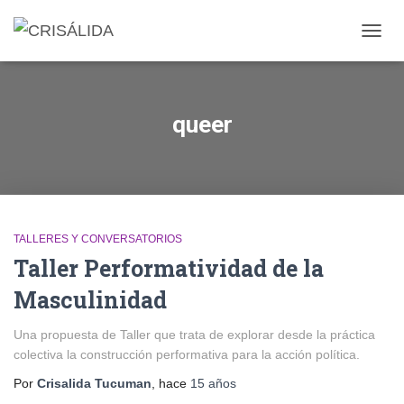
CAMB
MODO
DE
NAVE
queer
TALLERES Y CONVERSATORIOS
Taller Performatividad de la
Masculinidad
Una propuesta de Taller que trata de explorar desde la práctica
colectiva la construcción performativa para la acción política.
Por
Crisalida Tucuman
, hace
15 años