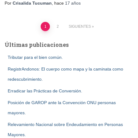
Por
Crisalida Tucuman
, hace
17 años
Paginación
1
2
SIGUIENTES
de
Últimas publicaciones
entradas
Tributar para el bien común.
RegistrAndonos: El cuerpo como mapa y la caminata como
redescubrimiento.
Erradicar las Prácticas de Conversión.
Posición de GAROP ante la Convención ONU personas
mayores.
Relevamiento Nacional sobre Endeudamiento en Personas
Mayores.