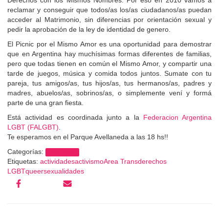
Derechos con los Mismos Nombres. Por eso en 2010 vamos a
reclamar y conseguir que todos/as los/as ciudadanos/as puedan
acceder al Matrimonio, sin diferencias por orientación sexual y
pedir la aprobación de la ley de identidad de genero.
El Picnic por el Mismo Amor es una oportunidad para demostrar
que en Argentina hay muchísimas formas diferentes de familias,
pero que todas tienen en común el Mismo Amor, y compartir una
tarde de juegos, música y comida todos juntos. Sumate con tu
pareja, tus amigos/as, tus hijos/as, tus hermanos/as, padres y
madres, abuelos/as, sobrinos/as, o simplemente vení y formá
parte de una gran fiesta.
Está actividad es coordinada junto a la
Federacion Argentina
LGBT (FALGBT)
.
Te esperamos en el Parque Avellaneda a las 18 hs!!
Categorías:
Area Trans
Etiquetas:
actividades
activismo
Area Trans
derechos
LGBT
queer
sexualidades