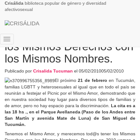
Crisálida
biblioteca popular de género y diversidad
afectivosexual
Picnic por el Mismo Amor,
los Mismos Derechos con
Cambiar
modo
los Mismos Nombres.
de
navegación
Publicado por
Crisalida Tucuman
el
05/02/2010
05/02/2010
El próximo
21 de febrero
en Tucumán,
familias LGBTT y heterosexuales al igual que en todo el país se
reunirán a festejar el Picnic por el Mismo Amor, demostrando que
en nuestra sociedad hay lugar para diversos tipos de familias y
de amor, pero no hay espacio para la discriminación.
La cita es a
las 18 hs ., en el Parque Avellaneda (Paso de los Andes entre
San Martín y avenida Mate de Luna) de San Miguel de
Tucumán.
Tenemos el Mismo Amor, y merecemos tod@s tener los Mismos