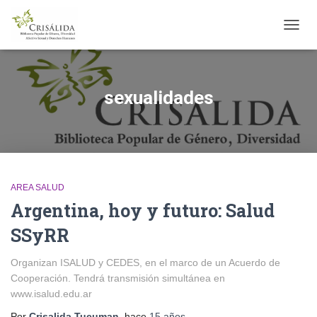
CAMB
MODO
DE
NAVE
sexualidades
AREA SALUD
Argentina, hoy y futuro: Salud
SSyRR
Organizan ISALUD y CEDES, en el marco de un Acuerdo de
Cooperación. Tendrá transmisión simultánea en
www.isalud.edu.ar
Por
Crisalida Tucuman
, hace
15 años