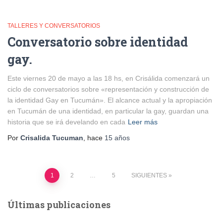
TALLERES Y CONVERSATORIOS
Conversatorio sobre identidad
gay.
Este viernes 20 de mayo a las 18 hs, en Crisálida comenzará un
ciclo de conversatorios sobre «representación y construcción de
la identidad Gay en Tucumán». El alcance actual y la apropiación
en Tucumán de una identidad, en particular la gay, guardan una
historia que se irá develando en cada
Leer más
Por
Crisalida Tucuman
, hace
15 años
Paginación
1
2
…
5
SIGUIENTES
de
Últimas publicaciones