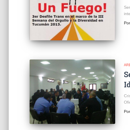
Ser
int
Po
AR
S
I
Cri
Ofi
Po