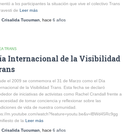
entó a lxs participantes la situación que vive el colectivo Trans
ravesti de
Leer más
r
Crisalida Tucuman
, hace
6 años
EA TRANS
ía Internacional de la Visibilidad
rans
de el 2009 se conmemora el 31 de Marzo como el Día
ernacional de la Visibilidad Trans. Esta fecha se declaró
ededor de iniciativas de activistas como Rachel Crandall frente a
necesidad de tomar conciencia y reflexionar sobre las
diciones de vida de nuestra comunidad.
tps://m.youtube.com/watch?feature=youtu.be&v=lBWd45Rc9gg
ifiesto de la
Leer más
r
Crisalida Tucuman
, hace
6 años