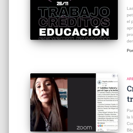
Las
pet
el 
apr
pro
der
Po
AR
C
t
Par
la 
Con
Bib