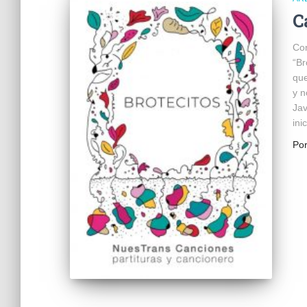
C
Com
“Br
que
y n
Jav
ini
Po