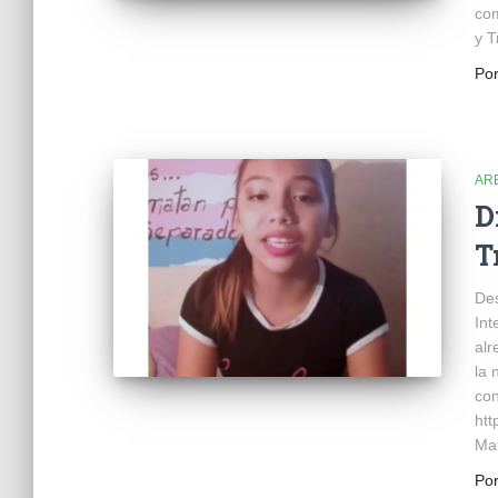
com
y T
Po
AR
D
T
Des
Int
alr
la 
con
ht
Man
Po