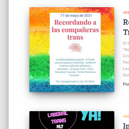
AR
R
T
El 
“Re
Cri
Per
Les
Du
Po
AR
I