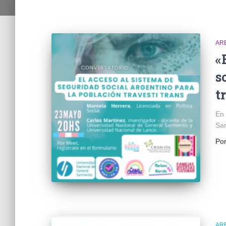
AR
«
s
t
En 
Sar
Po
AR