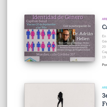
AR
C
En 
Gén
20 
Cap
19 
Po
AR
3
F