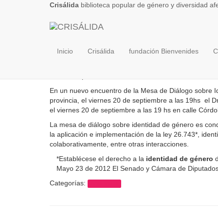
Crisálida
biblioteca popular de género y diversidad af
Capítulo Salud en
Inicio
Crisálida
fundación Bienvenides
C
Publicado por
Crisalida Tucuman
el
04/09/2019
04/09
En un nuevo encuentro de la Mesa de Diálogo sobre I
provincia, el viernes 20 de septiembre a las 19hs el Dr
el viernes 20 de septiembre a las 19 hs en calle Cór
La mesa de diálogo sobre identidad de género es con
la aplicación e implementación de la ley 26.743*, ident
colaborativamente, entre otras interacciones.
*Establécese el derecho a la
identidad de género
d
Mayo 23 de 2012 El Senado y Cámara de Diputados
Categorías:
Area Trans