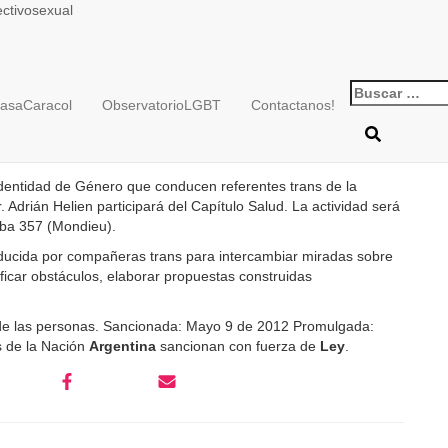
ectivosexual
Buscar:
 Diálogo Trans
asaCaracol
ObservatorioLGBT
Contactanos!
/2019
dentidad de Género que conducen referentes trans de la
. Adrián Helien participará del Capítulo Salud. La actividad será
doba 357 (Mondieu).
ducida por compañeras trans para intercambiar miradas sobre
ificar obstáculos, elaborar propuestas construidas
e las personas. Sancionada: Mayo 9 de 2012 Promulgada:
 de la Nación
Argentina
sancionan con fuerza de
Ley
.