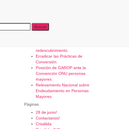
Últimas publicaciones
Tributar para el bien común.
RegistrAndonos: El cuerpo como
mapa y la caminata como
redescubrimiento.
Erradicar las Prácticas de
Conversión.
Posición de GAROP ante la
Convención ONU personas
mayores.
Relevamiento Nacional sobre
Endeudamiento en Personas
Mayores.
Páginas
28 de junio!
Contactanos!
Crisálida