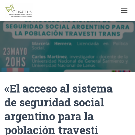
C
A
M
B
I
A
R
M
O
D
O
D
«El acceso al sistema
E
N
A
de seguridad social
V
E
argentino para la
G
A
C
población travesti
I