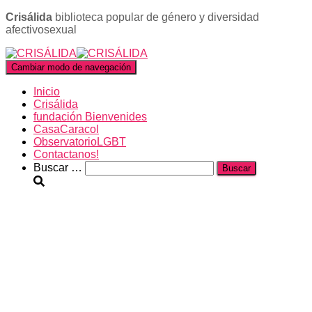
Crisálida
biblioteca popular de género y diversidad
afectivosexual
Cambiar modo de navegación
Inicio
Crisálida
fundación Bienvenides
CasaCaracol
ObservatorioLGBT
Contactanos!
Buscar:
Buscar …