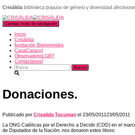
Crisálida
biblioteca popular de género y diversidad afectivos
Cambiar modo de navegación
Inicio
Crisálida
fundación Bienvenides
CasaCaracol
ObservatorioLGBT
Contactanos!
Buscar:
Donaciones.
Publicado por
Crisalida Tucuman
el
23/05/2011
23/05/2011
La ONG Católicas por el Derecho a Decidir (CDD) en el marco 
de Diputados de la Nación; nos donaron estos libros: