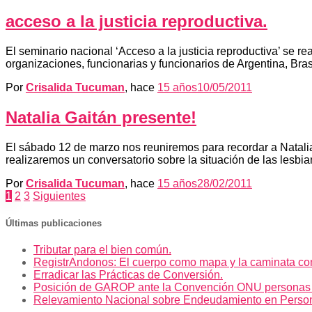
acceso a la justicia reproductiva.
El seminario nacional ‘Acceso a la justicia reproductiva’ se r
organizaciones, funcionarias y funcionarios de Argentina, Bra
Por
Crisalida Tucuman
, hace
15 años
10/05/2011
Natalia Gaitán presente!
El sábado 12 de marzo nos reuniremos para recordar a Natali
realizaremos un conversatorio sobre la situación de las lesbi
Por
Crisalida Tucuman
, hace
15 años
28/02/2011
Paginación
1
2
3
Siguientes
de
Últimas publicaciones
entradas
Tributar para el bien común.
RegistrAndonos: El cuerpo como mapa y la caminata co
Erradicar las Prácticas de Conversión.
Posición de GAROP ante la Convención ONU personas
Relevamiento Nacional sobre Endeudamiento en Perso