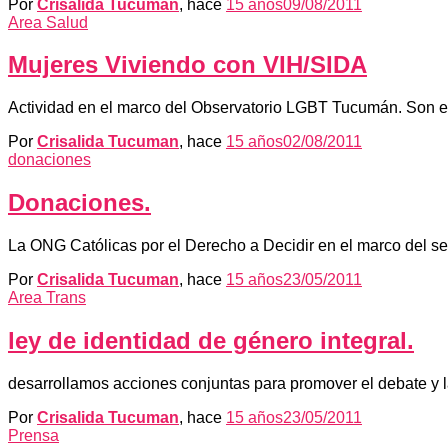
Por
Crisalida Tucuman
, hace
15 años
09/08/2011
Area Salud
Mujeres Viviendo con VIH/SIDA
Actividad en el marco del Observatorio LGBT Tucumán. Son 
Por
Crisalida Tucuman
, hace
15 años
02/08/2011
donaciones
Donaciones.
La ONG Católicas por el Derecho a Decidir en el marco del sem
Por
Crisalida Tucuman
, hace
15 años
23/05/2011
Area Trans
ley de identidad de género integral.
desarrollamos acciones conjuntas para promover el debate y 
Por
Crisalida Tucuman
, hace
15 años
23/05/2011
Prensa