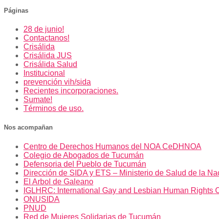
Páginas
28 de junio!
Contactanos!
Crisálida
Crisálida JUS
Crisálida Salud
Institucional
prevención vih/sida
Recientes incorporaciones.
Sumate!
Términos de uso.
Nos acompañan
Centro de Derechos Humanos del NOA CeDHNOA
Colegio de Abogados de Tucumán
Defensoria del Pueblo de Tucumán
Dirección de SIDA y ETS – Ministerio de Salud de la Na
El Arbol de Galeano
IGLHRC: International Gay and Lesbian Human Rights 
ONUSIDA
PNUD
Red de Mujeres Solidarias de Tucumán