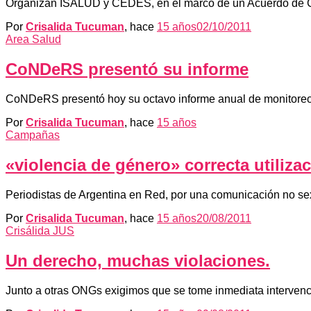
Organizan ISALUD y CEDES, en el marco de un Acuerdo de Co
Por
Crisalida Tucuman
, hace
15 años
02/10/2011
Area Salud
CoNDeRS presentó su informe
CoNDeRS presentó hoy su octavo informe anual de monitoreo s
Por
Crisalida Tucuman
, hace
15 años
Campañas
«violencia de género» correcta utiliza
Periodistas de Argentina en Red, por una comunicación no sexis
Por
Crisalida Tucuman
, hace
15 años
20/08/2011
Crisálida JUS
Un derecho, muchas violaciones.
Junto a otras ONGs exigimos que se tome inmediata intervenci