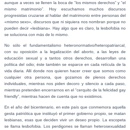
aunque a veces se llenen la boca de “los mismos derechos” y “el
mismo matrimonio”. Hoy escuchamos muchos discursos
progresistas cruzarse al hablar del matrimonio entre personas del
«mismo sexo», discursos que ni siquiera nos nombran porque no
pueden decir «lesbiana». Hay algo que es claro, la lesbofobia no
se soluciona con más de lo mismo.
No sólo el fundamentalismo heteronormativo/heteropatriarcal,
con su oposición a la legalización del aborto, a las leyes de
educación sexual y a tantos otros derechos, desarrollan una
política del odio; éste también se esparce en cada retícula de la
vida diaria. Allí donde nos quieren hacer creer que somos como
cualquier otra persona, que gozamos de plenos derechos
individuales, mientras nos piden decoro y silencio a cada paso,
mientras pretenden encerrarnos en el “cerquito de la felicidad gay
friendly”, mientras hacen de cuenta que no existimos.
En el año del bicentenario, en este país que conmemora aquella
gesta patriótica que instituyó el primer gobierno propio, se matan
lesbianas, esas que deciden vivir un deseo propio. La escopeta
se llama lesbofobia. Los perdigones se llaman heterosexualidad