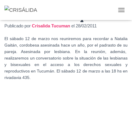
Natalia Gaitán presente!
C
A
Publicado por
Crisalida Tucuman
el
28/02/2011
M
B
I
El sábado 12 de marzo nos reuniremos para recordar a Natalia
A
Gaitán, cordobesa asesinada hace un año, por el padrasto de su
R
pareja. Asesinada por lesbiana. En la reunión, además,
M
realizaremos un conversatorio sobre la situación de las lesbianas
O
y bisexuales en el acceso a los derechos sexuales y
D
O
reproductivos en Tucumán. El sábado 12 de marzo a las 18 hs en
D
rivadavia 435.
E
N
A
V
E
G
A
C
I