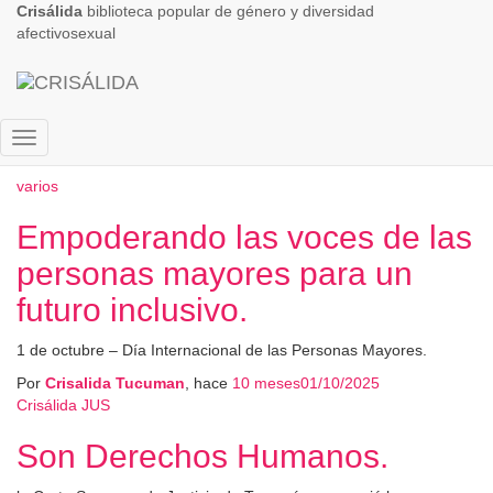
Crisálida
biblioteca popular de género y diversidad
afectivosexual
derechos humanos
Cambiar
modo
varios
de
navegación
Empoderando las voces de las
personas mayores para un
futuro inclusivo.
1 de octubre – Día Internacional de las Personas Mayores.
Por
Crisalida Tucuman
, hace
10 meses
01/10/2025
Crisálida JUS
Son Derechos Humanos.