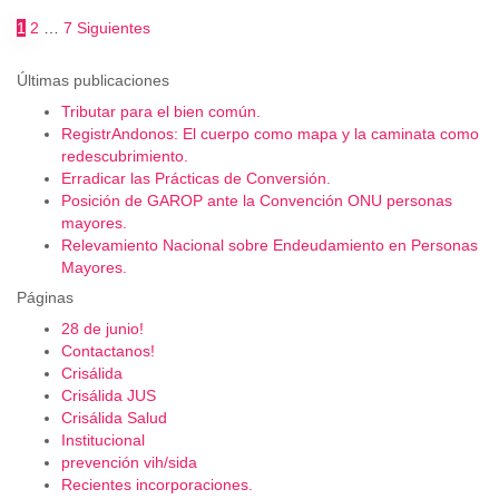
Paginación
1
2
…
7
Siguientes
de
Últimas publicaciones
entradas
Tributar para el bien común.
RegistrAndonos: El cuerpo como mapa y la caminata como
redescubrimiento.
Erradicar las Prácticas de Conversión.
Posición de GAROP ante la Convención ONU personas
mayores.
Relevamiento Nacional sobre Endeudamiento en Personas
Mayores.
Páginas
28 de junio!
Contactanos!
Crisálida
Crisálida JUS
Crisálida Salud
Institucional
prevención vih/sida
Recientes incorporaciones.