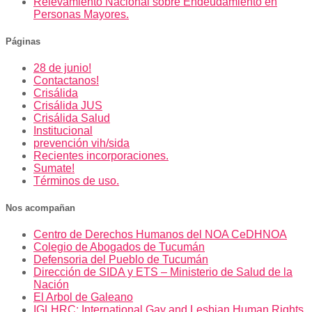
Relevamiento Nacional sobre Endeudamiento en
Personas Mayores.
Páginas
28 de junio!
Contactanos!
Crisálida
Crisálida JUS
Crisálida Salud
Institucional
prevención vih/sida
Recientes incorporaciones.
Sumate!
Términos de uso.
Nos acompañan
Centro de Derechos Humanos del NOA CeDHNOA
Colegio de Abogados de Tucumán
Defensoria del Pueblo de Tucumán
Dirección de SIDA y ETS – Ministerio de Salud de la
Nación
El Arbol de Galeano
IGLHRC: International Gay and Lesbian Human Rights