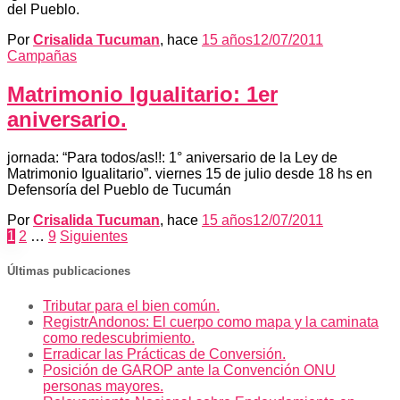
del Pueblo.
Por
Crisalida Tucuman
, hace
15 años
12/07/2011
Campañas
Matrimonio Igualitario: 1er
aniversario.
jornada: “Para todos/as!!: 1° aniversario de la Ley de
Matrimonio Igualitario”. viernes 15 de julio desde 18 hs en
Defensoría del Pueblo de Tucumán
Por
Crisalida Tucuman
, hace
15 años
12/07/2011
Paginación
1
2
…
9
Siguientes
de
Últimas publicaciones
entradas
Tributar para el bien común.
RegistrAndonos: El cuerpo como mapa y la caminata
como redescubrimiento.
Erradicar las Prácticas de Conversión.
Posición de GAROP ante la Convención ONU
personas mayores.