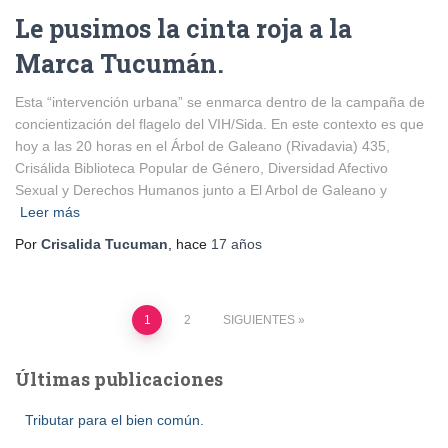
Le pusimos la cinta roja a la
Marca Tucumán.
Esta “intervención urbana” se enmarca dentro de la campaña de
concientización del flagelo del VIH/Sida. En este contexto es que
hoy a las 20 horas en el Árbol de Galeano (Rivadavia) 435,
Crisálida Biblioteca Popular de Género, Diversidad Afectivo
Sexual y Derechos Humanos junto a El Arbol de Galeano y
Leer más
Por
Crisalida Tucuman
, hace
17 años
Paginación
1
2
SIGUIENTES
de
Últimas publicaciones
entradas
Tributar para el bien común.