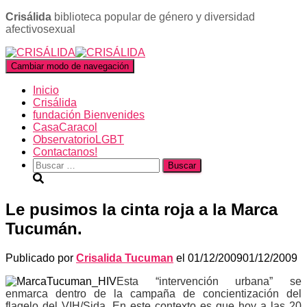
Crisálida
biblioteca popular de género y diversidad
afectivosexual
Cambiar modo de navegación
Inicio
Crisálida
fundación Bienvenides
CasaCaracol
ObservatorioLGBT
Contactanos!
Buscar:
Le pusimos la cinta roja a la Marca
Tucumán.
Publicado por
Crisalida Tucuman
el
01/12/2009
01/12/2009
Esta “intervención urbana” se
enmarca dentro de la campaña de concientización del
flagelo del VIH/Sida. En este contexto es que hoy a las 20