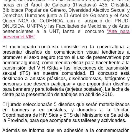
horas en el Árbol de Galeano (Rivadavia) 435, Crisálida
Biblioteca Popular de Género, Diversidad Afectivo Sexual y
Derechos Humanos junto a El Arbol de Galeano y el Area
Queer NOA de CeDHNOA, con el auspicio del PNUD,
ONUSIDA, UNFPA y las Facultades de Medicina y de Artes
pertenecientes a la UNT, lanza el concurso
“Arte para
prevenir el VIH”
.
El mencionado concurso consiste en la convocatoria a
presentar diseños de comunicación visual tendientes a
promover el sexo seguro (como el uso de preservativos por
nombrar algunos), como medida eficaz para hacer frente a la
transmisión del VIH /Sida y las infecciones de transmisión
sexual (ITS) en nuestra comunidad. El concurso está
destinado a artistas plásticos, diseñadores/as, fotógrafos y
personas que deseen participar y que propondrán diseños
para banners y para folletería (tarjetas postales). La fecha de
cierre para presentación de trabajos en abril de 2010.
El jurado seleccionarán 5 diseños que serán materializados
en banners y en postales, y donados a la Unidad
Coordinadora de HIV Sida y ETS del Ministerio de Salud de
la Provincia, para que acompañe sus talleres y actividades.
Además se informa que en adhesión a la conmemoración