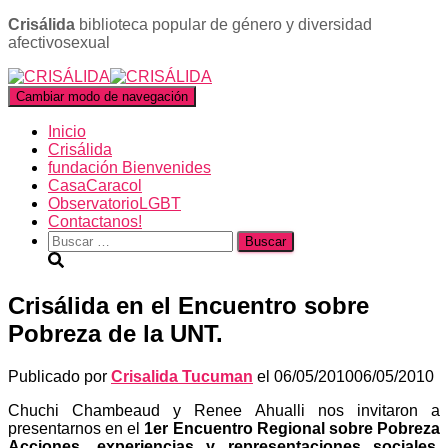
Crisálida
biblioteca popular de género y diversidad
afectivosexual
Cambiar modo de navegación
Inicio
Crisálida
fundación Bienvenides
CasaCaracol
ObservatorioLGBT
Contactanos!
Buscar:
Crisálida en el Encuentro sobre
Pobreza de la UNT.
Publicado por
Crisalida Tucuman
el
06/05/2010
06/05/2010
Chuchi Chambeaud y Renee Ahualli nos invitaron a
presentarnos en el
1er Encuentro Regional sobre Pobreza
Acciones, experiencias y representaciones sociales.