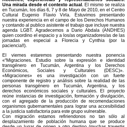
Una mirada desde el contexto actual
. El mismo se realiza
en Tucumán, los días 6, 7 y 8 de Mayo de 2010, en el Centro
Cultural Eugenio Flavio Virla. Estuvimos presentando
nuestra experiencia en el campo de los Derechos Humanos
y contando al publico asistente el trabajo que incluye nuestra
agenda LGBT. Agradecemos a Dario Abdala (ANDHES)
quien coordino el espacio y a los/as organizadores/as de las
jornadas en especial a Florecia y Cynthia (por la
paciencia!!).
El viernes estaremos presentando nuestra ponencia
«“Migraciones. Estudio sobre la expresión e identidad
transgénero en Tucumán, Argentina y los Derechos
Económicos, Sociales y Culturales (DESC)».
«Migraciones» es una investigación con un fuerte
componente de registro y análisis sobre la realidad de las
personas transgénero en Tucumán, Argentina, y los
derechos económicos sociales y culturales. El proyecto
reúne instancias de investigación, formación y divulgación,
con el agregado de la producción de recomendaciones
organismos gubernamentales para lograr una accesibilidad
a la justicia satisfactoria para este grupo vulnerable.
Con migración estamos refiriendonos no tan sólo al
desplazamiento de población humana que se produce
desde un lugar de origen a otro destino (muchas travestis