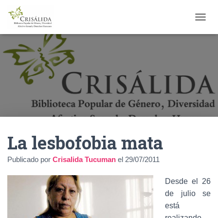
C
A
M
B
I
A
R
M
O
D
O
D
La lesbofobia mata
E
N
A
Publicado por
Crisalida Tucuman
el
29/07/2011
V
E
Desde el 26
G
A
de julio se
C
está
I
realizando