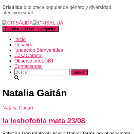
Crisálida
biblioteca popular de género y diversidad
afectivosexual
Cambiar modo de navegación
Inicio
Crisálida
fundación Bienvenides
CasaCaracol
ObservatorioLGBT
Contactanos!
Buscar:
Natalia Gaitán
Natalia Gaitan
la lesbofobia mata 23/08
Fabiana Tron relata el juicio a Daniel Torres por el asesinato