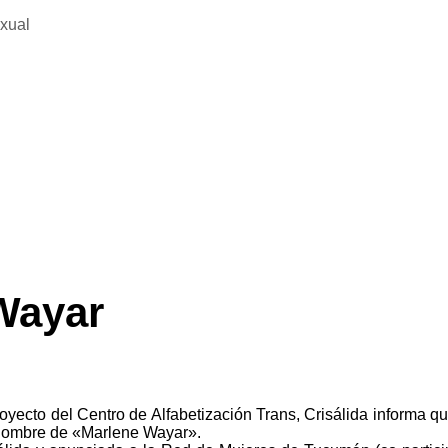
exual
Wayar
ecto del Centro de Alfabetización Trans, Crisálida informa qu
l nombre de «Marlene Wayar».