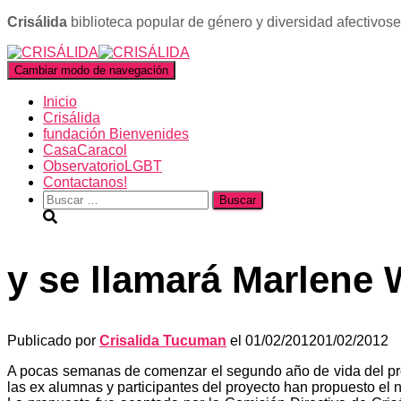
Crisálida
biblioteca popular de género y diversidad afectivos
Cambiar modo de navegación
Inicio
Crisálida
fundación Bienvenides
CasaCaracol
ObservatorioLGBT
Contactanos!
Buscar:
y se llamará Marlene 
Publicado por
Crisalida Tucuman
el
01/02/2012
01/02/2012
A pocas semanas de comenzar el segundo año de vida del proy
las ex alumnas y participantes del proyecto han propuesto e