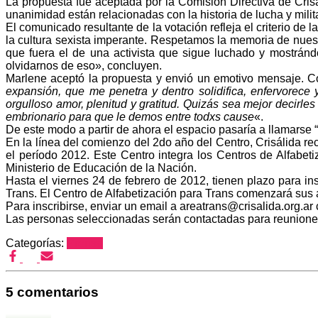
La propuesta fue aceptada por la Comisión Directiva de Cris
unanimidad están relacionadas con la historia de lucha y milit
El comunicado resultante de la votación refleja el criterio 
la cultura sexista imperante. Respetamos la memoria de nues
que fuera el de una activista que sigue luchado y mostrá
olvidarnos de eso», concluyen.
Marlene aceptó la propuesta y envió un emotivo mensaje. 
expansión, que me penetra y dentro solidifica, enfervorece
orgulloso amor, plenitud y gratitud. Quizás sea mejor decir
embrionario para que le demos entre todxs cause
«.
De este modo a partir de ahora el espacio pasaría a llamarse 
En la línea del comienzo del 2do año del Centro, Crisálida re
el período 2012. Este Centro integra los Centros de Alfabet
Ministerio de Educación de la Nación.
Hasta el viernes 24 de febrero de 2012, tienen plazo para insc
Trans. El Centro de Alfabetización para Trans comenzará sus
Para inscribirse, enviar un email a areatrans@crisalida.org.ar c
Las personas seleccionadas serán contactadas para reuniones 
Categorías:
Prensa
5 comentarios