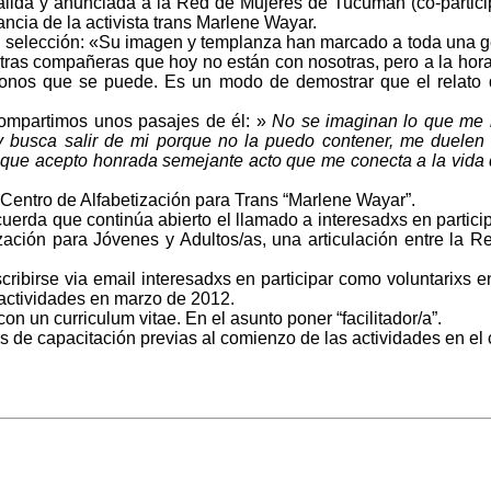
álida y anunciada a la Red de Mujeres de Tucumán (co-particip
ancia de la activista trans Marlene Wayar.
de la selección: «Su imagen y templanza han marcado a toda una 
tras compañeras que hoy no están con nosotras, pero a la hor
ndonos que se puede. Es un modo de demostrar que el relato 
Compartimos unos pasajes de él: »
No se imaginan lo que me 
 y busca salir de mi porque no la puedo contener, me duelen
les que acepto honrada semejante acto que me conecta a la vid
“Centro de Alfabetización para Trans “Marlene Wayar”.
cuerda que continúa abierto el llamado a interesadxs en partici
ización para Jóvenes y Adultos/as, una articulación entre la R
ribirse via email interesadxs en participar como voluntarixs en
 actividades en marzo de 2012.
on un curriculum vitae. En el asunto poner “facilitador/a”.
de capacitación previas al comienzo de las actividades en el 