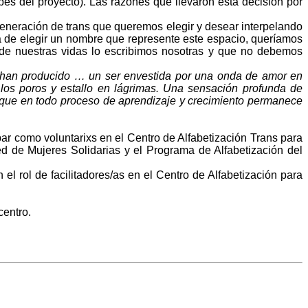
es del proyecto). Las razones que llevaron esta decisión por
generación de trans que queremos elegir y desear interpelando
a de elegir un nombre que represente este espacio, queríamos
de nuestras vidas lo escribimos nosotras y que no debemos
han producido … un ser envestida por una onda de amor en
 los poros y estallo en lágrimas. Una sensación profunda de
a que en todo proceso de aprendizaje y crecimiento permanece
par como voluntarixs en el Centro de Alfabetización Trans para
ed de Mujeres Solidarias y el Programa de Alfabetización del
 el rol de facilitadores/as en el Centro de Alfabetización para
centro.