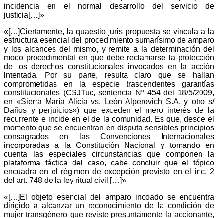
incidencia en el normal desarrollo del servicio de
justicia[…]»
«[…]Ciertamente, la quaestio juris propuesta se vincula a la
estructura esencial del procedimiento sumarísimo de amparo
y los alcances del mismo, y remite a la determinación del
modo procedimental en que debe reclamarse la protección
de los derechos constitucionales invocados en la acción
intentada. Por su parte, resulta claro que se hallan
comprometidas en la especie trascendentes garantías
constitucionales (CSJTuc, sentencia Nº 454 del 18/5/2009,
en «Sierra María Alicia vs. León Alperovich S.A. y otro s/
Daños y perjuicios») que exceden el mero interés de la
recurrente e incide en el de la comunidad. Es que, desde el
momento que se encuentran en disputa sensibles principios
consagrados en las Convenciones Internacionales
incorporadas a la Constitución Nacional y tomando en
cuenta las especiales circunstancias que componen la
plataforma fáctica del caso, cabe concluir que el tópico
encuadra en el régimen de excepción previsto en el inc. 2
del art. 748 de la ley ritual civil […]»
«[…]El objeto esencial del amparo incoado se encuentra
dirigido a alcanzar un reconocimiento de la condición de
mujer transgénero que reviste presuntamente la accionante,